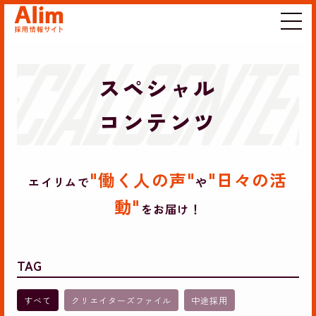
スペシャル
コンテンツ
"働く人の声"
"日々の活
エイリムで
や
動"
をお届け！
すべて
クリエイターズファイル
中途採用