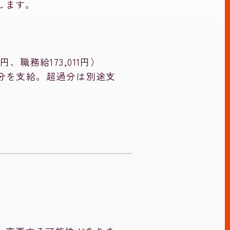
します。
円、職務給173,011円）
分を支給。超過分は別途支
階