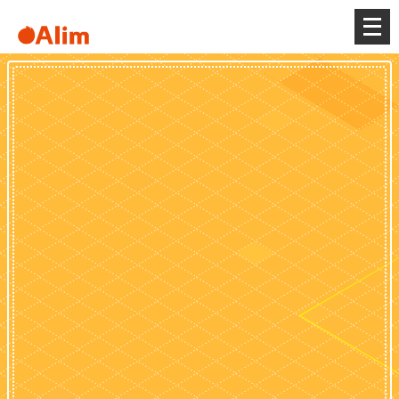
メ
ニ
ュ
ー
を
開
く