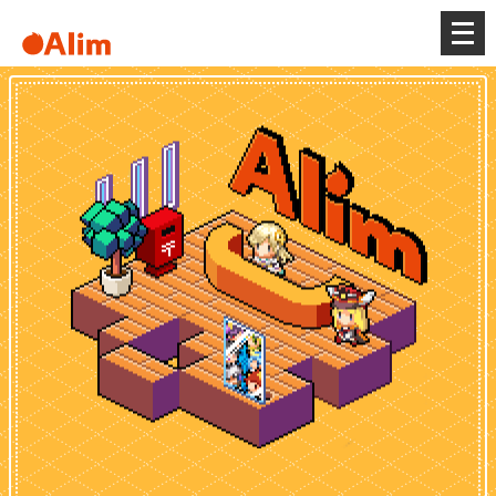
メ
ニ
ュ
ー
を
開
く