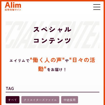
スペシャル
コンテンツ
"働く人の声"
"日々の活
エイリムで
や
動"
をお届け！
すべて
クリエイターズファイル
中途採用