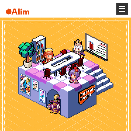
メ
ニ
ュ
ー
を
開
く