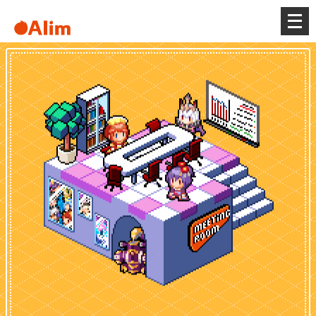
メ
ニ
ュ
ー
を
開
く