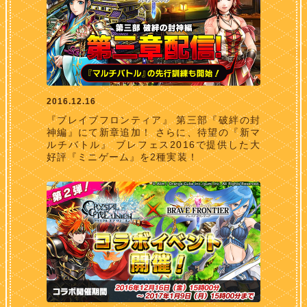
2016.12.16
『ブレイブフロンティア』 第三部『破絆の封
神編』にて新章追加！ さらに、待望の『新マ
ルチバトル』 ブレフェス2016で提供した大
好評『ミニゲーム』を2種実装！