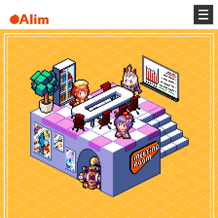
メ
ニ
ュ
ー
を
開
く