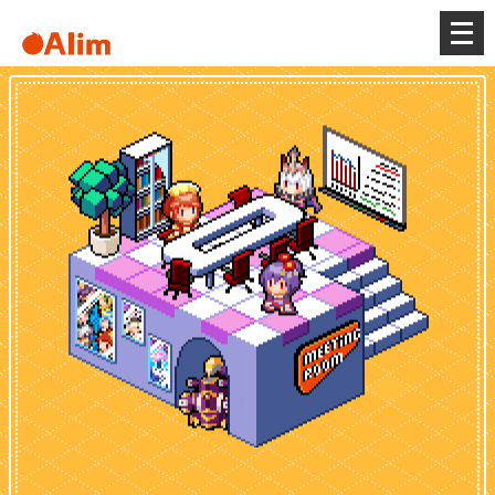
メ
ニ
ュ
ー
を
開
く