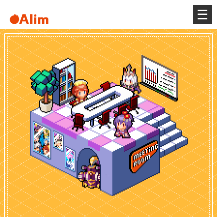
メ
ニ
ュ
ー
を
開
く