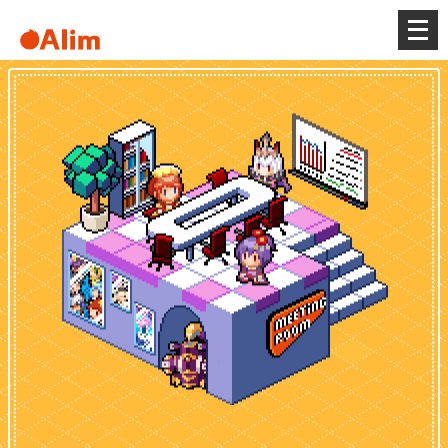
メ
ニ
ュ
ー
を
開
く