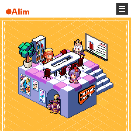
メ
ニ
ュ
ー
を
開
く