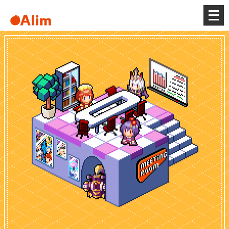
メ
ニ
ュ
ー
を
開
く