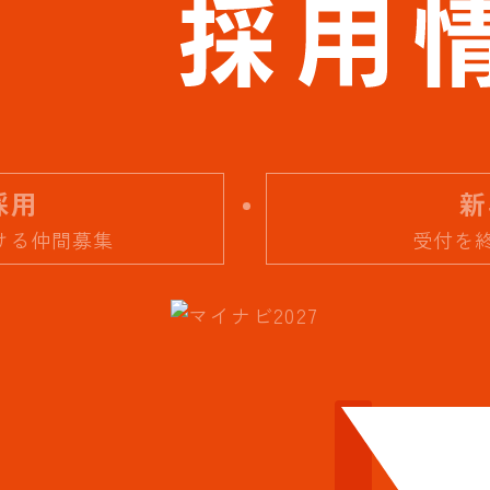
採用
新
届ける仲間募集
受付を