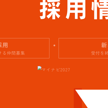
採用
新
届ける仲間募集
受付を