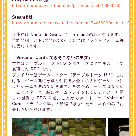
https://store.playstation.com/ja-jp/concept/10003830
Steam®版
https://store.steampowered.com/app/1748660/Voice_of_Car
※予約は Nintendo Switch™、Steam®のみとなります。
予約開始、ストア開設のタイミングはプラットフォーム毎
に異なります。
『Voice of Cards できそこないの巫女』
本作はテーブルトーク RPG をモチーフに全てをカードで
表現した RPG です。
プレイヤーはゲームマスター（テーブルトーク RPG にお
ける、ゲーム進行を取り仕切る人物）のナビゲーションに
よりゲームを進めていきます。そのため、一人ではなくゲ
ームマスターと一緒にゲームプレイをしているといった新
しい感覚で RPG を遊ぶことができます。※『Voice of
Cards ドラゴンの島』の続編ではないため、本作のみでお
楽しみいただけます。