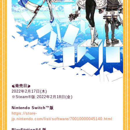
⫹発売日⫺
2022年2月17日(木)
※Steam®版:2022年2月18日(金)
Nintendo Switch™版
https://store-
jp.nintendo.com/list/software/70010000045140.html
PlayStation®4 版