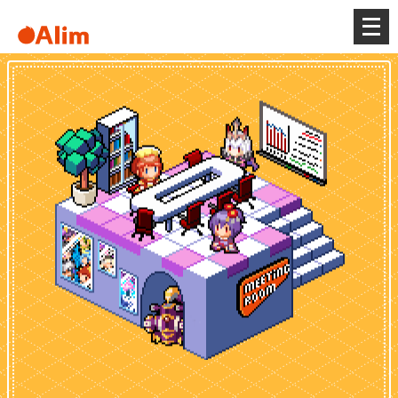
メ
ニ
ュ
ー
を
開
く