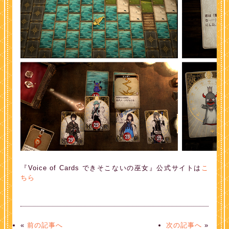
『Voice of Cards できそこないの巫女』公式サイトは
こ
ちら
«
前の記事へ
次の記事へ
»