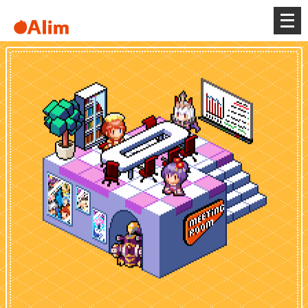
メ
ニ
ュ
ー
を
開
く