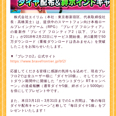
株式会社エイリム（本社：東京都新宿区、代表取締役社
長：高橋英士）は、提供中のスマートフォン向け本格ロー
ルプレイングゲーム（RPG）『ブレイブ フロンティア』
の最新作『ブレイブ フロンティア2（以下、ブレフロ
2）』が2018年2月22日にサービス開始後、約1週間で50
万ダウンロード（重複ダウンロードは含みません）を突破
したことをお知らせいたします。
▼『ブレフロ2』公式サイト
https://www.bravefrontier.jp/bf2/
応援してくださる皆様に感謝の気持ちを込めて、現在ブレ
フロ2では全ユーザー様に『ダイヤ10個』、そしてカウン
トダウン期間中に開催した『カウントダウン RTキャンペ
ーン』の達成報酬（通常ダイヤ5個、絆ポイント5000pt）
を倍にしてプレゼント中です。
また、本日3月1日～3月31日までの1ヵ月間は、”春の毎日
ダイヤ配布キャンペーン”と称して『毎日ダイヤ1個』をプ
レゼントいたします！