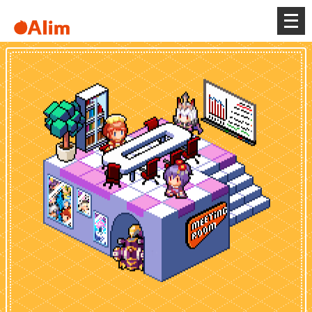
メ
ニ
ュ
ー
を
開
く