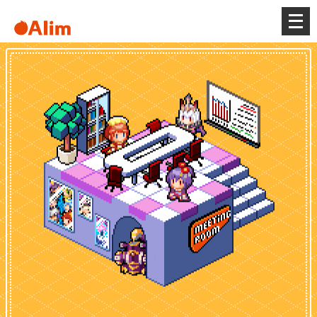
メ
ニ
ュ
ー
を
開
く