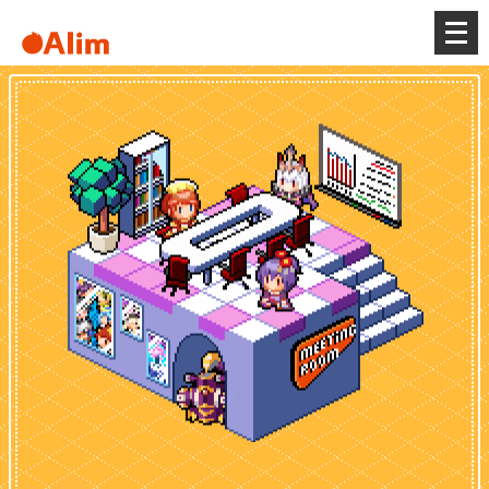
メ
ニ
ュ
ー
を
開
く