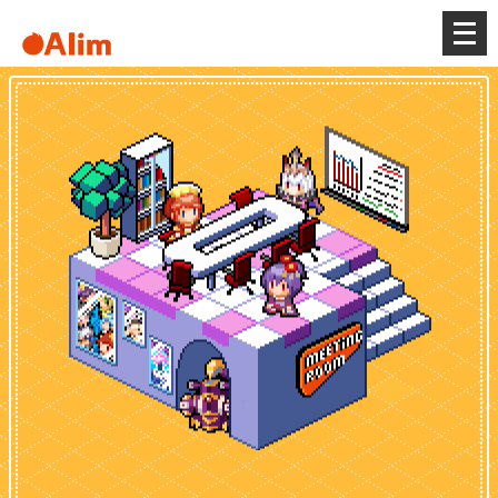
メ
ニ
ュ
ー
を
開
く