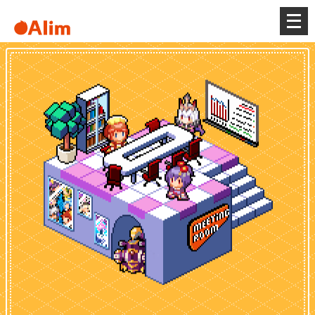
メ
ニ
ュ
ー
を
開
く