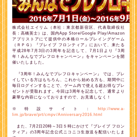
株式会社エイリム（本社：東京都新宿区、代表取締役社
長：高橋英士）は、国内App Store/Google Play/Amazon
アプリストアにて提供中の本格ロールプレイングゲーム
（ＲＰＧ）『ブレイブ フロンティア』において、来たる
平成28年7月3日の3周年を記念して、7月1日より『3周
年！みんなでブレフロキャンペーン』をキャンペーンを開
催いたしました。
『3周年！みんなでブレフロキャンペーン』 では、プレ
イしている方はもちろん、これから始める方も、期間中に
毎日ログインすることで、ゲーム内で使える超お得なプレ
ゼントが受取れます。今回は3周年を記念して、通常より
豪華な内容になっておりますので、お見逃しなく！
※特設サイト：
http://www.a-
lim.jp/brave/prt/cmpv/Anniversary2016.html
また、7月2日20時～3日５時にかけて『ブレイブ フロン
ティア』の3周年記念公式ニコニコ生放送を配信いたしま