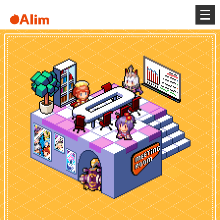
メ
ニ
ュ
ー
を
開
く