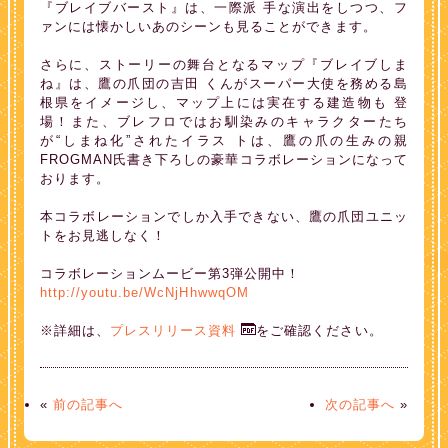
『ブレイブバースト』は、一際派 手な演出をしつつ、フ
ァンには懐かしいあのシーンも見ることができます。
さらに、ストーリーの舞台となるマップ『ブレイブしま
ね』は、鷹の爪団の吉田 くんがスーパー大使を務める島
根県をイメージし、マップ上には実在する建造物も 登
場！また、ブレフロではお馴染みのキャラクターたち
が“しまね化”されたイラス トは、鷹の爪の生みの親
FROGMAN氏書き下ろしの豪華コラボレーションになって
おります。
本コラボレーションでしか入手できない、鷹の爪団ユニッ
トをお見逃しなく！
コラボレーションムービー第3弾公開中！
http://youtu.be/WcNjHhwwqOM
※詳細は、
プレスリリース資料
をご確認ください。
«
前の記事へ
次の記事へ
»