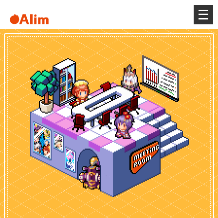
メ
ニ
ュ
ー
を
開
く