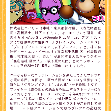
株式会社エイリム（本社：東京都新宿区、代表取締役社
長：高橋英士、以下エイ リム）は、エイリムが開発、運
営する国内App Store/Google Play/Amazonアプリ スト
アにて提供中の本格的ロールプレイングゲーム（ＲＰＧ）
『ブレイブフロン ティア（以下ブレフロ）』と、株式会
社ディー・エル・イー(本社：東京都千代田 区、代表取締
役：椎木隆太以下、DLE）が展開する人気キャラクター
「秘密結社 鷹の爪」（以下鷹の爪団）とのコラボレーシ
ョンを平成28年7月15日より開催いた しました。
昨年から様々なコラボレーションを果たしてきたブレフロ
と鷹の爪団。今回は、 鷹の爪団がブレフロを征服すべく
新たに『グランガイア』を”しまね化”させる作戦 を立て、
プレイヤーは鷹の爪団の悪企みを阻止するストーリーにな
っております。 ストーリー内では、今年4月に“エイプリ
ルフール”を絡めて両タイトルのLINE公 式アカウントにて
配布した、鷹の爪団のユニット風イラストが満を持して登
場！ ドット絵アニメーションで放つブレフロの必殺技