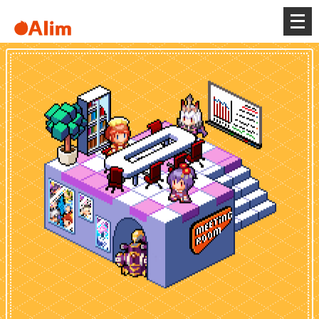
メ
ニ
ュ
ー
を
開
く