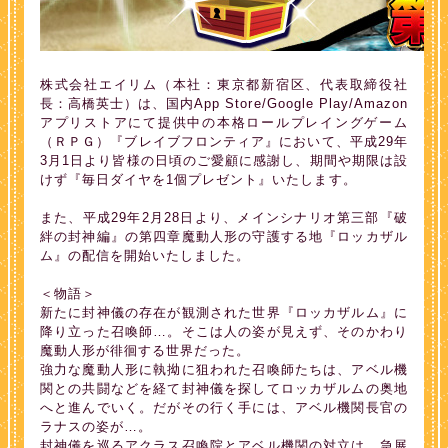
株式会社エイリム（本社：東京都新宿区、代表取締役社
長：高橋英士）は、国内App Store/Google Play/Amazon
アプリストアにて提供中の本格ロールプレイングゲーム
（ＲＰＧ）『ブレイブフロンティア』において、平成29年
3月1日より皆様の日頃のご愛顧に感謝し、期間や期限は設
けず『毎日ダイヤを1個プレゼント』いたします。
また、平成29年2月28日より、メインシナリオ第三部『破
絆の封神編』の第四章魔動人形の守護する地『ロッカザル
ム』の配信を開始いたしました。
＜物語＞
新たに封神儀の存在が観測された世界『ロッカザルム』に
降り立った召喚師…。そこは人の姿が見えず、そのかわり
魔動人形が徘徊する世界だった。
強力な魔動人形に執拗に狙われた召喚師たちは、アベル機
関との共闘などを経て封神儀を探してロッカザルムの奥地
へと進んでいく。だがその行く手には、アベル機関長官の
ラナスの姿が…。
封神儀を巡るアクラス召喚院とアベル機関の対立は、急展