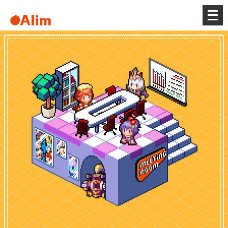
メ
ニ
ュ
ー
を
開
く