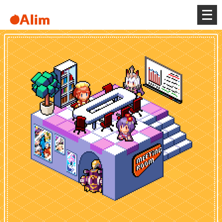
メ
ニ
ュ
ー
を
開
く