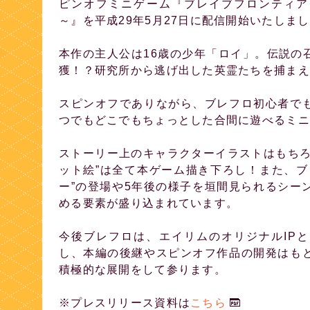
ピンオフミニゲーム『ブレイブフロンティア
～』を平成29年5月27日に配信開始いたしま
本作の主人公は16歳の少年「ロイ」。伝説の
獲！？研究所から逃げ出した英霊たちを捕まえ
スピンオフでありながら、ブレフロ初心者で
つでもどこでもちょっとした合間に遊べるミニ
ストーリー上のキャラクターイラストはもちろ
ット絵”は全て本ゲーム描き下ろし！また、ブ
ー”の登場や5年後の様子を垣間見られるシー
める要素が盛り込まれています。
今後ブレフロは、エイリムのオリジナルIP
し、本編の後継やスピンオフ作品の開発はも
積極的な展開をして参ります。
※プレスリリース資料は
こちら