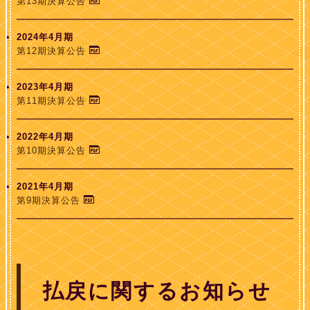
第13期決算公告
2024年4月期
第12期決算公告
2023年4月期
第11期決算公告
2022年4月期
第10期決算公告
2021年4月期
第9期決算公告
払戻に関するお知らせ