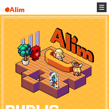
メ
ニ
ュ
ー
を
開
く