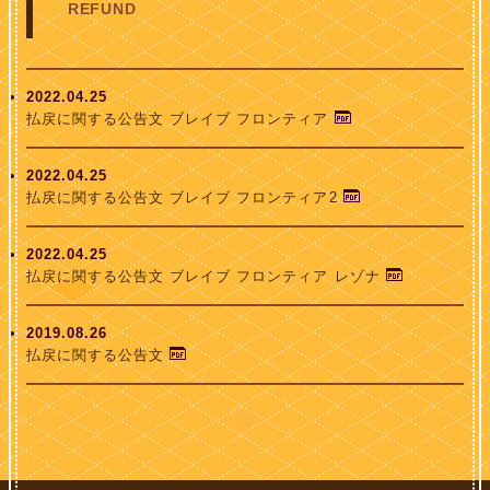
REFUND
2022.04.25
払戻に関する公告文 ブレイブ フロンティア
2022.04.25
払戻に関する公告文 ブレイブ フロンティア2
2022.04.25
払戻に関する公告文 ブレイブ フロンティア レゾナ
2019.08.26
払戻に関する公告文