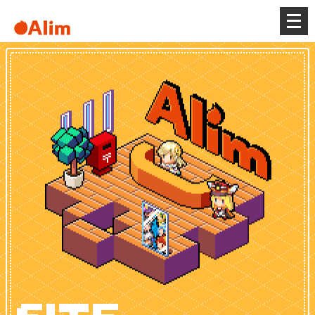
メ
ニ
ュ
ー
を
開
く