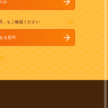
o.jp
問」もご確認ください
ある質問