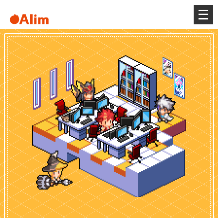
メ
ニ
ュ
ー
を
開
く