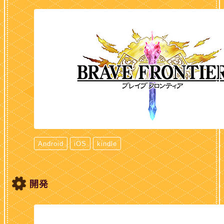
Android
iOS
kindle
開発