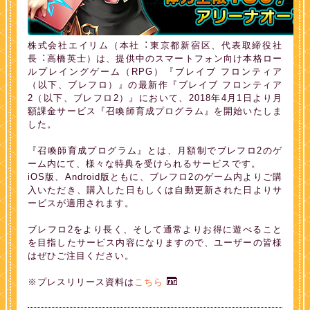
株式会社エイリム（本社︓東京都新宿区、代表取締役社
長︓高橋英士）は、提供中のスマートフォン向け本格ロー
ルプレイングゲーム（RPG）『ブレイブ フロンティア
（以下、ブレフロ）』の最新作『ブレイブ フロンティア
2（以下、ブレフロ2）』において、2018年4月1日より月
額課金サービス『召喚師育成プログラム』を開始いたしま
した。
『召喚師育成プログラム』とは、月額制でブレフロ2のゲ
ーム内にて、様々な特典を受けられるサービスです。
iOS版、Android版ともに、ブレフロ2のゲーム内よりご購
入いただき、購入した日もしくは自動更新された日よりサ
ービスが適用されます。
ブレフロ2をより長く、そして通常よりお得に遊べること
を目指したサービス内容になりますので、ユーザーの皆様
はぜひご注目ください。
※プレスリリース資料は
こちら