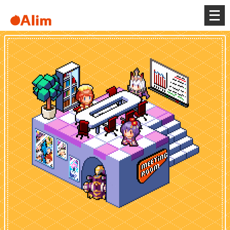
メ
ニ
ュ
ー
を
開
く